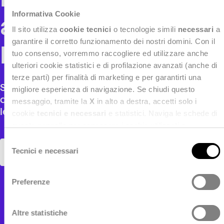
Informativa Cookie
all'impatto nel
Il sito utilizza
cookie tecnici
o tecnologie simili
necessari
a
garantire il corretto funzionamento dei nostri domini. Con il
Banking
tuo consenso, vorremmo raccogliere ed utilizzare anche
ulteriori cookie statistici e di profilazione avanzati (anche di
terze parti) per finalità di marketing e per garantirti una
Savino Grande, Market Line Manager Banking
migliore esperienza di navigazione. Se chiudi questo
di Deda Bit, analizza su Bancaforte le sfide che
messaggio, tramite la
X
in alto a destra, accetti solo i
le banche devono affrontare
cookie
tecnici e necessari
e statistici. Naviga le schede di
questo pannello per conoscere i cookie utilizzati e
impostare i consensi. Per maggiori informazioni consulta
Selezione
anche la nostra
Privacy Policy
.
Tecnici e necessari
LEGGI L'ARTICOLO
del
consenso
Preferenze
Altre statistiche