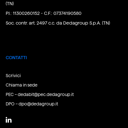
(TN)
P.I.: 11300260152 - C.F.: 07374190580
Soc. contr. art. 2497 c.c. da Dedagroup S.p.A. (TN)
CONTATTI
Scrivici
Chiama in sede
PEC –
dedabit@pec.dedagroup.it
DPO –
dpo@dedagroup.it