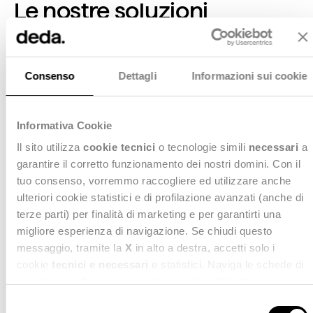
Le nostre soluzioni
Raccogliamo le sfide che i nostri clienti
affrontano ogni giorno, rilanciandole verso
Consenso
Dettagli
Informazioni sui cookie
nuovi livelli evolutivi, concretizzando le idee ed
integrandole nell’operatività dei processi di
business. Disegniamo soluzioni e infrastrutture
Informativa Cookie
capaci di supportare il Change Management
verso risultati e KPI più sfidanti, analizzando e
Il sito utilizza
cookie tecnici
o tecnologie simili
necessari
a
proteggendo in modo sicuro i Dati.
garantire il corretto funzionamento dei nostri domini. Con il
tuo consenso, vorremmo raccogliere ed utilizzare anche
ulteriori cookie statistici e di profilazione avanzati (anche di
terze parti) per finalità di marketing e per garantirti una
migliore esperienza di navigazione. Se chiudi questo
Digital Transformation
messaggio, tramite la
X
in alto a destra, accetti solo i
cookie
tecnici e necessari
e statistici. Naviga le schede di
Materializza il futuro
questo pannello per conoscere i cookie utilizzati e
Scopri di più
impostare i consensi. Per maggiori informazioni consulta
Selezione