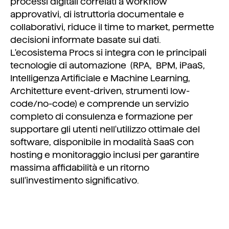
processi digitali correlati a workflow
approvativi, di istruttoria documentale e
collaborativi, riduce il time to market, permette
decisioni informate basate sui dati.
L'ecosistema
Procs
si integra con le principali
tecnologie di
automazione
(
RPA,
BPM
,
iPaa
S
,
I
ntelligenza Artificiale e Machine Learning,
Architetture event
-
drive
n
, s
trumenti low-
code/no-code) e
comprende
un servizio
completo di consulenza e formazione per
supportare gli utenti nell'utilizzo ottimale de
l
software
, disponibile in modalità SaaS con
hosting e monitoraggio inclusi per garantire
massima affidabilità e un ritorno
sull'investimento significativo.