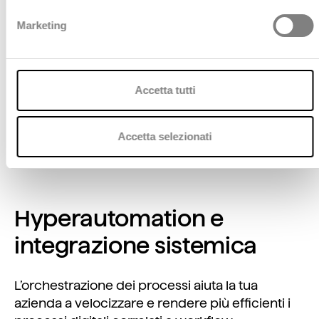
possono accedere e utilizzare i dati in modo
democratico. Grazie agli strumenti Low-Code
Marketing
integrati,
Procs
democratizza l'automazione dei
processi, permettendo agli utenti business di
progettare e implementare soluzioni senza
richiedere competenze tecniche avanzate,
Accetta tutti
accelerando così i tempi di sviluppo e
riducendo significativamente il time-to-market
Accetta selezionati
delle iniziative digitali.
Hyperautomation e
integrazione sistemica
L’orchestrazione dei processi aiuta la tua
azienda a velocizzare e rendere più efficienti i