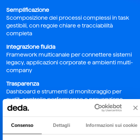
Semplificazione
Scomposizione dei processi complessi in task
gestibili, con regole chiare e tracciabilità
completa
Integrazione fluida
Framework multicanale per connettere sistemi
legacy, applicazioni corporate e ambienti multi-
company
Trasparenza
Dashboard e strumenti di monitoraggio per
audit, controllo performance e prevenzione
anomalie
Risparmio in tempi e costi
Consenso
Dettagli
Informazioni sui cookie
Riduzione dei costi operativi fino al 35% e ROI a
tre cifre