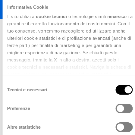
Informativa Cookie
Il sito utilizza
cookie tecnici
o tecnologie simili
necessari
a
garantire il corretto funzionamento dei nostri domini. Con il
tuo consenso, vorremmo raccogliere ed utilizzare anche
ulteriori cookie statistici e di profilazione avanzati (anche di
Gestione avanzata dei
terze parti) per finalità di marketing e per garantirti una
flussi di lavoro
migliore esperienza di navigazione. Se chiudi questo
messaggio, tramite la
X
in alto a destra, accetti solo i
cookie
tecnici e necessari
e statistici. Naviga le schede di
Procs
rappresenta un ecosistema avanzato di
questo pannello per conoscere i cookie utilizzati e
Digital
Process
Automation che trasforma
impostare i consensi. Per maggiori informazioni consulta
radicalmente la gestione dei flussi di lavoro
Selezione
anche la nostra
Privacy Policy
.
Tecnici e necessari
aziendali attraverso un'orchestrazione
del
intelligente tra sistemi e dipartimenti. La
consenso
piattaforma consente l'integrazione
seamless
di
Preferenze
applicazioni e software già in uso, eliminando i
silos informativi e creando un ambiente
Altre statistiche
collaborativo dove tutti gli attori aziendali