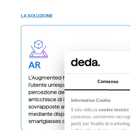
LA SOLUZIONE
AR
L'Augmented Reality realizza per
Consenso
l’utente un'espansione della
percezione dell’ambiente, che si
arricchisce di informazioni digitali
Informativa Cookie
sovrapposte alla realtà e visualizzate
Il sito utilizza
cookie tecnici
mediante dispositivi quali
consenso, vorremmo raccoglier
smartglasses o smartphone/tablet
parti) per finalità di marketi