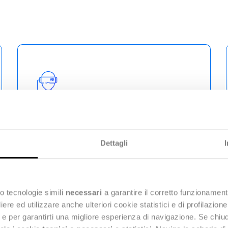
VR
Con la Virtual Reality, gli utenti sono
Dettagli
separati dal mondo reale e trasportati
in un altro generato in modo
completamente digitale, dove
possono percepire luoghi, oggetti e
o tecnologie simili
necessari
a garantire il corretto funzionament
persone virtuali e interagire con loro.
e ed utilizzare anche ulteriori cookie statistici e di profilazion
ng e per garantirti una migliore esperienza di navigazione. Se chi