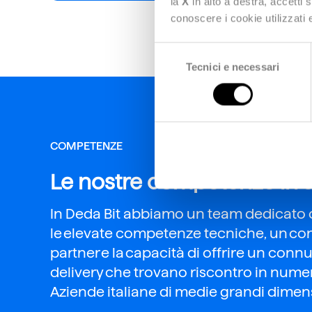
la
X
in alto a destra, accetti 
conoscere i cookie utilizzati
Selezione
Tecnici e necessari
del
consenso
COMPETENZE
Le nostre competenze in 
In
Deda Bit
abbiamo
un team dedicato
le elevate competenze tecniche, un co
partner e la capacità di offrire un conn
delivery che trovano riscontro
in
numer
A
ziende
italiane di medie grandi dimens