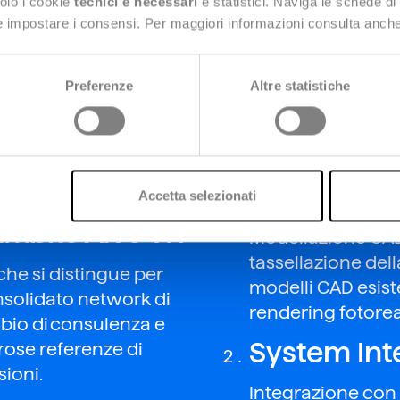
solo i cookie
tecnici e necessari
e statistici. Naviga le schede di
 e impostare i consensi. Per maggiori informazioni consulta anch
Preferenze
Altre statistiche
Modellazio
Accetta selezionati
ambito AR e VR
Modellazione CAD
tassellazione del
che ​si distingue per
modelli CAD esist
nsolidato network di
rendering fotorea
ubio di consulenza e
System Int
ose referenze di
ioni.
Integrazione con s