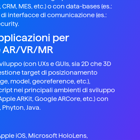
, CRM, MES, etc.) o con data-
bases
(es.:
 di interfacce di comunicazione (es.:
curity.
pplicazioni per
e AR/VR/MR
sviluppo (con
UXs
e
GUIs
, sia 2D che 3D
gestione target di posizionamento
age, model,
georeference
, etc.),
ript nei principali ambienti di sviluppo
 Apple
ARKit
, Google
ARCore
, etc.) con
,
Phyton
, Java.
pple iOS, Microsoft
Holo
L
ens
,