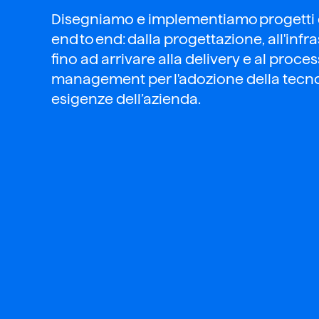
Disegniamo e implementiamo progetti d
end to end: dalla progettazione, all'infr
fino ad arrivare al
la
delivery e al
proces
m
anagement
per l'adozione della tecn
esigenze
dell
’
azienda
.