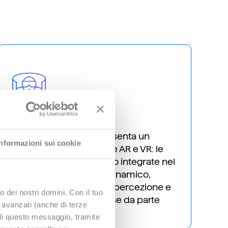
MR
La Mixed Reality rappresenta un
Informazioni sui cookie
insieme fra le tecnologie AR e VR: le
informazioni digitali sono integrate nel
mondo reale in modo dinamico,
consentendo ancora la percezione e
o dei nostri domini. Con il tuo
l’interazione con le stesse da parte
e avanzati (anche di terze
dell’utente.
udi questo messaggio, tramite