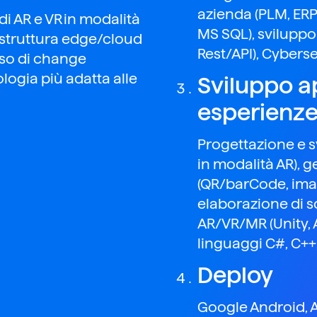
azienda (PLM, ERP
i AR e VR
in modalità
MS SQL), sviluppo
astruttura
e
dge
/
c
loud
Rest
/API), Cyberse
so di
c
hange
ologia più adatta
alle
Sviluppo a
esperienz
Progettazione e 
in modalità AR), 
(QR/
barCode
, im
elaborazione di sc
AR/VR/MR (
Unity
,
linguaggi C#, C++
Deploy
Google Android, A