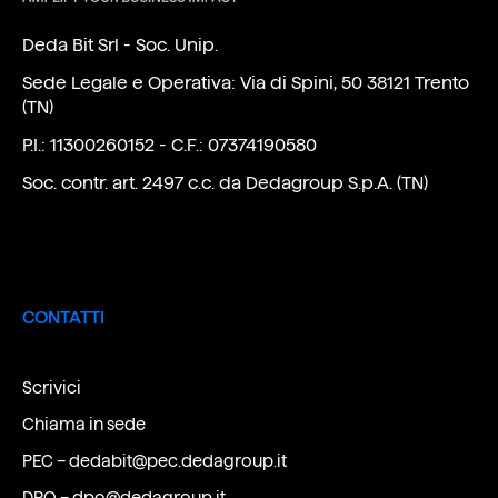
Deda Bit Srl - Soc. Unip.
Sede Legale e Operativa: Via di Spini, 50 38121 Trento
(TN)
P.I.: 11300260152 - C.F.: 07374190580
Soc. contr. art. 2497 c.c. da Dedagroup S.p.A. (TN)
CONTATTI
Scrivici
Chiama in sede
PEC –
dedabit@pec.dedagroup.it
DPO –
dpo@dedagroup.it