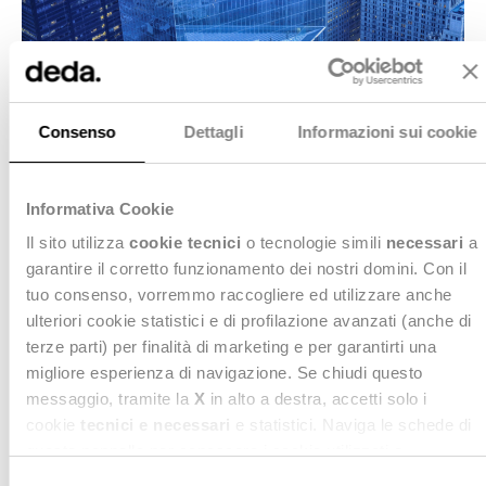
Consenso
Dettagli
Informazioni sui cookie
Informativa Cookie
Il sito utilizza
cookie tecnici
o tecnologie simili
necessari
a
garantire il corretto funzionamento dei nostri domini. Con il
VANTAGGI
tuo consenso, vorremmo raccogliere ed utilizzare anche
ulteriori cookie statistici e di profilazione avanzati (anche di
Per la Banca al servizio di
terze parti) per finalità di marketing e per garantirti una
migliore esperienza di navigazione. Se chiudi questo
qualsiasi Ente Pubblico
messaggio, tramite la
X
in alto a destra, accetti solo i
cookie
tecnici e necessari
e statistici. Naviga le schede di
Permettiamo alla Banca di gestire
ed
adeguare
questo pannello per conoscere i cookie utilizzati e
alle nuove normative la tesoreria di:
impostare i consensi. Per maggiori informazioni consulta
Selezione