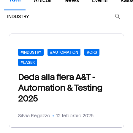
Articoli
News
Eventi
Rass
#INDUSTRY
#AUTOMATION
#ORS
#LASER
Deda alla fiera A&T -
Automation & Testing
2025
Silvia Regazzo
12 febbraio 2025