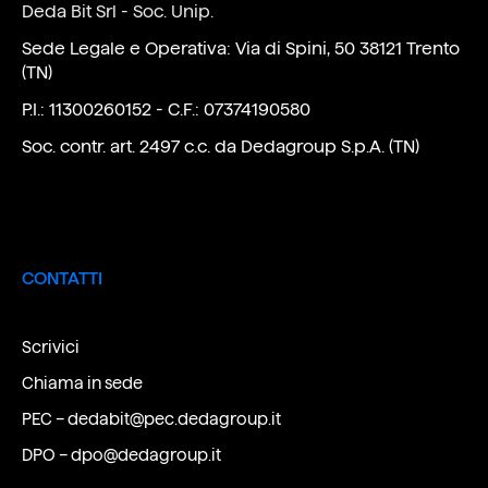
Deda Bit Srl - Soc. Unip.
Sede Legale e Operativa: Via di Spini, 50 38121 Trento
(TN)
P.I.: 11300260152 - C.F.: 07374190580
Soc. contr. art. 2497 c.c. da Dedagroup S.p.A. (TN)
CONTATTI
Scrivici
Chiama in sede
PEC –
dedabit@pec.dedagroup.it
DPO –
dpo@dedagroup.it