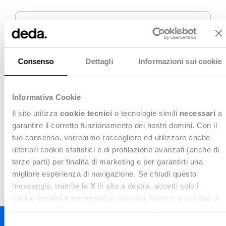
#INDUSTRY
#AUTOMATION
#ORS
#LASER
Consenso
Dettagli
Informazioni sui cookie
Deda4Industry alla fiera
Informativa Cookie
A&T - Automation &
Il sito utilizza
cookie tecnici
o tecnologie simili
necessari
a
Testing 2024
garantire il corretto funzionamento dei nostri domini. Con il
tuo consenso, vorremmo raccogliere ed utilizzare anche
ulteriori cookie statistici e di profilazione avanzati (anche di
Irina Fenner
14 febbraio 2024
terze parti) per finalità di marketing e per garantirti una
migliore esperienza di navigazione. Se chiudi questo
messaggio, tramite la
X
in alto a destra, accetti solo i
cookie
tecnici e necessari
e statistici. Naviga le schede di
questo pannello per conoscere i cookie utilizzati e
impostare i consensi. Per maggiori informazioni consulta
Selezione