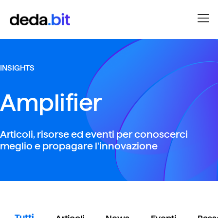
INSIGHTS
Amplifier
Articoli, risorse ed eventi per conoscerci
meglio e propagare l'innovazione
Tutti